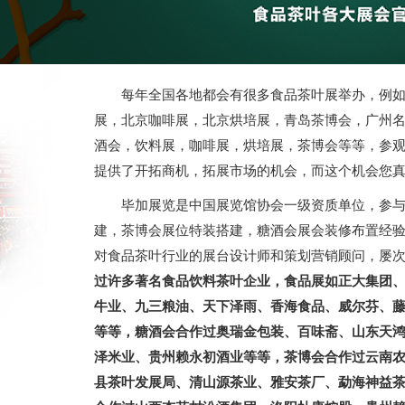
每年全国各地都会有很多食品茶叶展举办，例
展，北京咖啡展，北京烘培展，青岛茶博会，广州
酒会，饮料展，咖啡展，烘培展，茶博会等等，参
提供了开拓商机，拓展市场的机会，而这个机会您
毕加展览是中国展览馆协会一级资质单位，参与
建，茶博会展位特装搭建，糖酒会展会装修布置经
对食品茶叶行业的展台设计师和策划营销顾问，屡
过许多著名食品饮料茶叶企业，食品展如正大集团
牛业、九三粮油、天下泽雨、香海食品、威尔芬、
等等，糖酒会合作过奥瑞金包装、百味斋、山东天
泽米业、贵州赖永初酒业等等，茶博会合作过云南
县茶叶发展局、清山源茶业、雅安茶厂、勐海神益