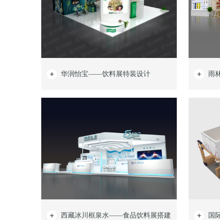
华润怡宝——饮料展特装设计
雨
西藏冰川框泉水——食品饮料展搭建
国