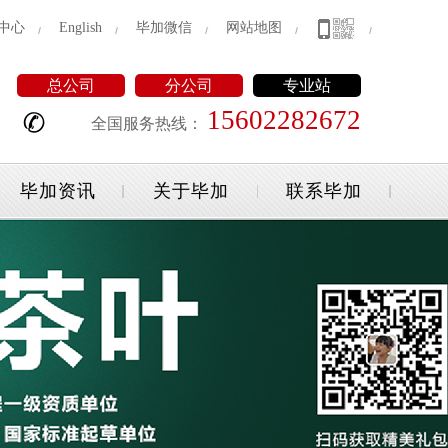
中心
English
毕加微信
网站地图
总公司
分公司
专业站
15602282672
全国服务热线：
毕加资讯
关于毕加
联系毕加