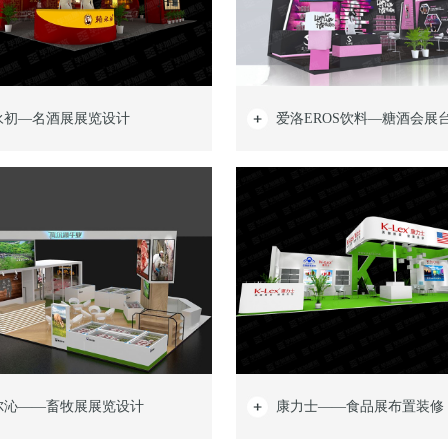
永初—名酒展展览设计
爱洛EROS饮料—糖酒会展
尔沁——畜牧展展览设计
康力士——食品展布置装修