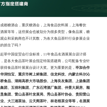
如成都糖酒会，重庆糖酒会，上海食品饮料展，上海餐饮
名酒展等等，这些展会也被划分为很多类型，像食品展，糖
观观众和采购商也不计其数，为各大食品茶叶行业参展企业
真的抓住了吗？
起草中国促贸会行业标准，11年食品名酒展展台设计搭
验，是各大食品茶叶展会指定特装搭建商，公司配备专业针
次获得食品茶叶展展台设计大奖。更为重要的是，
毕加合作
、华润怡宝、重庆市树上鲜集团、佳龙科技、内蒙古科尔沁
藤桥食品、湖南高桥大市场股份、上海良友集团、上扬集团
鸿集团、五得利集团、广东石湾酒厂集团、仲景大厨房、顺
农垦集团、雷山县茶叶发展局、秀山县茶叶协会、贵阳雷山
茶业、大三湘茶油、云天阁茶叶、林老根茶业等等，名酒展