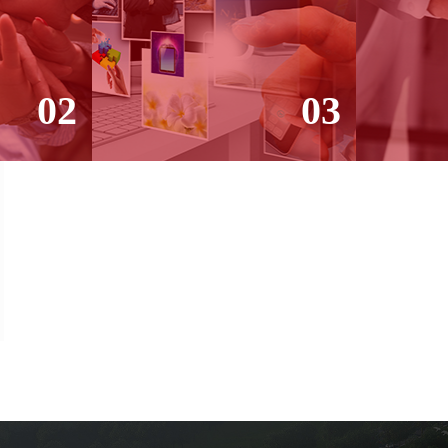
02
03
OSIS,
PERFECT SYSTEM AND
ANNUAL 
T
SOFTWARE SUPPORT
BRAND 