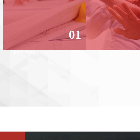
01
COMPLETE QUALIFICATION,
PARTNERSHIP SYMBI
MEET THE PROJECT
LINK EMPOWERMEN
QUALIFIC ATION
REQUIREMENTS