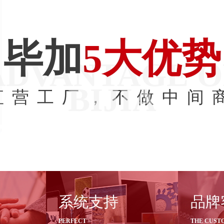
毕加
5大优势
ADVANTAGE O
BIJIA
直营工厂，不做中间
链接赋
完善的系统和软件
年服
系统支持
品牌
支持
客户
PERFECT
THE CUST