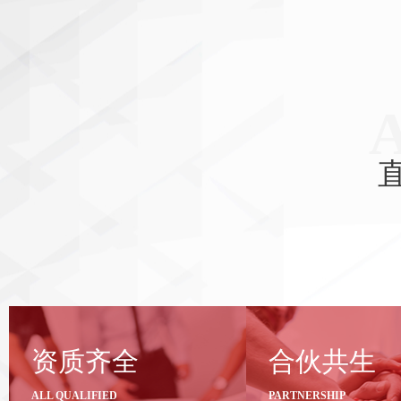
资质齐全，满足项
合伙共生，
资质齐全
合伙共生
目资格高要求
能
ALL QUALIFIED
PARTNERSHIP