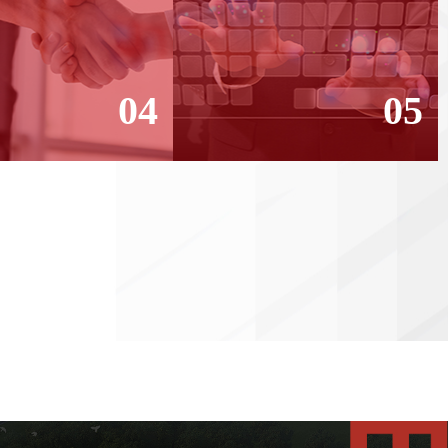
04
05
SERVICE 3000
NEW ERA OF INTELLIGENT
CUSTOMERS
DISPLAY