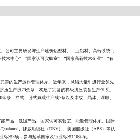
业。公司主要研发与生产建筑铝型材、工业铝材、高端系统门
术中心”、“国家认可实验室”、“国家高新技术企业”、“有
套完善的生产运作管理体系。近年来，凤铝大量引进行业领先
等各吨位挤压生产线70余条，构建了完备的梯级挤压装备生产体系。
20余条，立式、卧式氟碳生产线7条以及木纹、晶泳、浮雕、
中国节能产品、低碳产品、国家认可实验室、能源管理体系、国际
ualanod、挪威船级社（DNV）、美国船级社（ABS）等认
标准8项，参与起草国家及行业标准110余项。