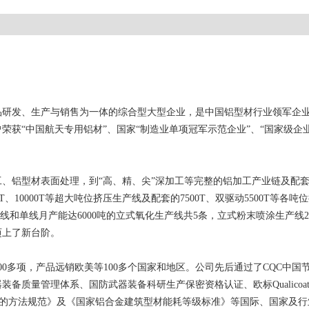
产品研发、生产与销售为一体的综合型大型企业，是中国铝型材行业领军企
获“中国航天专用铝材”、国家“制造业单项冠军示范企业”、“国家级企业技
、铝型材表面处理，到“高、精、尖”深加工等完整的铝加工产业链及配
0T、10000T等超大吨位挤压生产线及配套的7500T、双驱动5500T
产线和单线月产能达6000吨的立式氧化生产线共5条，立式粉末喷涂生产线
迈上了新台阶。
利900多项，产品远销欧美等100多个国家和地区。公司先后通过了CQC
量管理体系、国防武器装备科研生产保密资格认证、欧标Qualicoat/Q
层的方法规范》及《国家铝合金建筑型材能耗等级标准》等国际、国家及行业