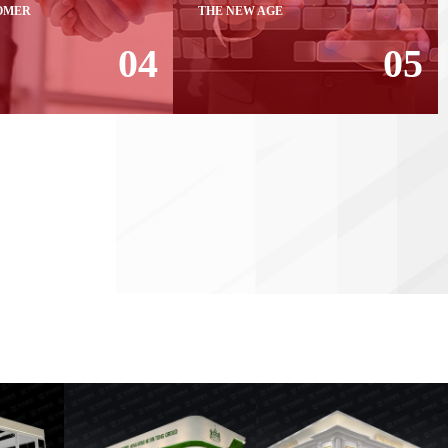
OMER
THE NEW AGE
04
05
SERVICE 3000
NEW ERA OF INTELLIGENT
CUSTOMERS
DISPLAY