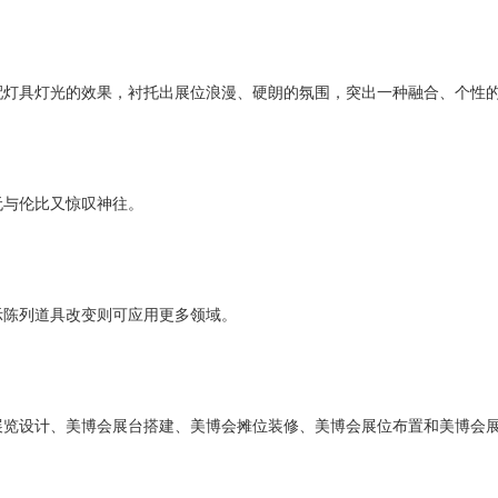
配灯具灯光的效果，衬托出展位浪漫、硬朗的氛围，突出一种融合、个性
无与伦比又惊叹神往。
示陈列道具改变则可应用更多领域。
览设计、美博会展台搭建、美博会摊位装修、美博会展位布置和美博会展会