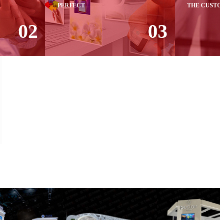
PERFECT
THE CUST
02
03
OSIS,
PERFECT SYSTEM AND
ANNUAL 
T
SOFTWARE SUPPORT
BRAND 