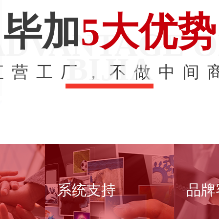
毕加
5大优势
ADVANTAGE O
BIJIA
直营工厂，不做中间
链接赋
完善的系统和软件
年服
系统支持
品牌
支持
客户