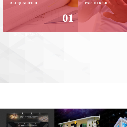
ALL QUALIFIED
PARTNERSHIP
01
COMPLETE QUALIFICATION,
PARTNERSHIP SYMBI
MEET THE PROJECT
LINK EMPOWERMEN
QUALIFIC ATION
REQUIREMENTS