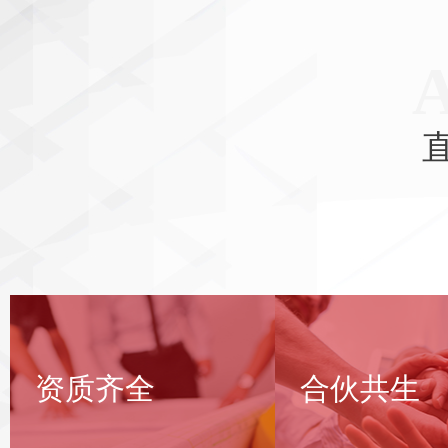
资质齐全，满足项
合伙共生，
资质齐全
合伙共生
目资格高要求
能